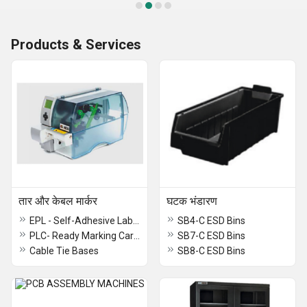
Products & Services
तार और केबल मार्कर
घटक भंडारण
EPL - Self-Adhesive Labels with Gloss Coating
SB4-C ESD Bins
PLC- Ready Marking Cards
SB7-C ESD Bins
Cable Tie Bases
SB8-C ESD Bins