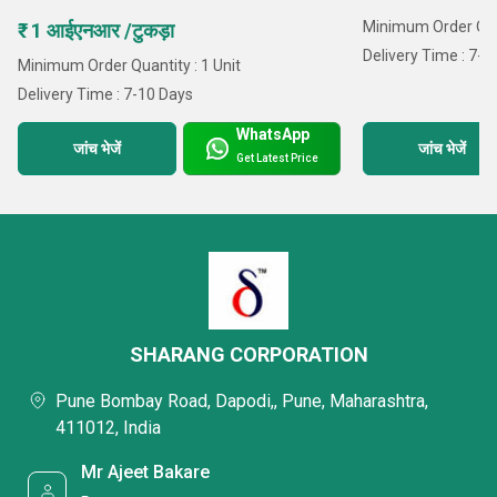
Minimum Order Quan
₹ 1 आईएनआर /टुकड़ा
Delivery Time : 7-1
Minimum Order Quantity : 1 Unit
Delivery Time : 7-10 Days
WhatsApp
जांच भेजें
जांच भेजें
Get Latest Price
SHARANG CORPORATION
Pune Bombay Road, Dapodi,, Pune, Maharashtra,
411012, India
Mr Ajeet Bakare