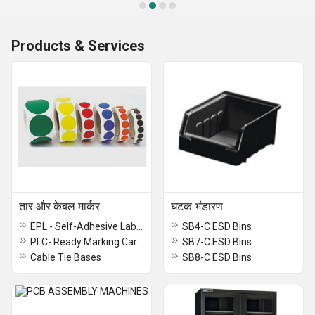
Products & Services
तार और केबल मार्कर
घटक भंडारण
EPL - Self-Adhesive Labels with Gloss Coating
SB4-C ESD Bins
PLC- Ready Marking Cards
SB7-C ESD Bins
Cable Tie Bases
SB8-C ESD Bins