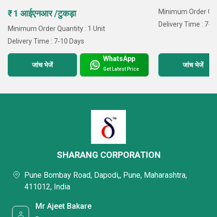
Minimum Order Quan
₹ 1 आईएनआर /टुकड़ा
Delivery Time : 7-1
Minimum Order Quantity : 1 Unit
Delivery Time : 7-10 Days
WhatsApp
जांच भेजें
जांच भेजें
Get Latest Price
SHARANG CORPORATION
Pune Bombay Road, Dapodi,, Pune, Maharashtra,
411012, India
Mr Ajeet Bakare