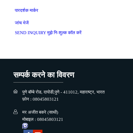
पारदर्शक मार्कर
जांच भेजें
SEND INQUIRY
मुझे निःशुल्क कॉल करें
सम्पर्क करने का विवरण
पुणे बॉम्बे रोड, दापोडी,पुणे - 411012, महाराष्ट्र, भारत
फ़ोन :
08045803121
मर अजीत बकरे
(
साथी
)
मोबाइल :
08045803121