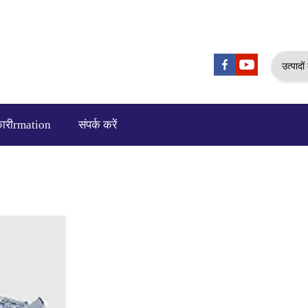
उत्पादो
ारीrmation
संपर्क करें